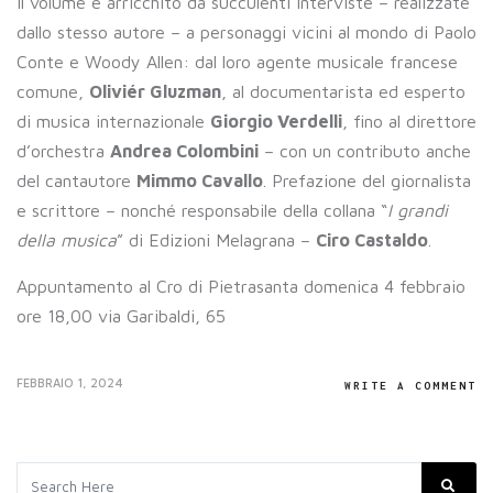
Il volume è arricchito da succulenti interviste – realizzate
dallo stesso autore – a personaggi vicini al mondo di Paolo
Conte e Woody Allen: dal loro agente musicale francese
comune,
Oliviér Gluzman
, al documentarista ed esperto
di musica internazionale
Giorgio Verdelli
, fino al direttore
d’orchestra
Andrea Colombini
– con un contributo anche
del cantautore
Mimmo Cavallo
. Prefazione del giornalista
e scrittore – nonché responsabile della collana “
I grandi
della musica
” di Edizioni Melagrana –
Ciro Castaldo
.
Appuntamento al Cro di Pietrasanta domenica 4 febbraio
ore 18,00 via Garibaldi, 65
FEBBRAIO 1, 2024
WRITE A COMMENT