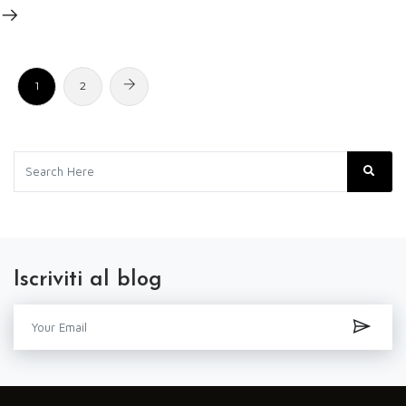
1
2
Iscriviti al blog