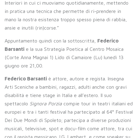
Interiori in cui ci muoviamo quotidianamente, mettendo
in pratica una tecnica che permette di ri-prendere in
mano la nostra esistenza troppo spesso piena di rabbia,
ansie e inutili (rin)corse.”
Appuntamento quindi con la sottoscritta,
Federico
Barsanti
e la sua Strategia Poetica al Centro Mosaica
(Corte Anna Magnai 1) Lido di Camaiore (Lu) lunedì 13
giugno ore 21,00.
Federico Barsanti
è attore, autore e regista. Insegna
Arti Sceniche a bambini, ragazzi, adulti anche con gravi
disabilità e tiene stage in Italia e all’estero. Il suo
spettacolo
Signora Porzia
compie tour in teatri italiani ed
europei e tra i tanti festival ha partecipato al 64° Festival
Dei Due Mondi di Spoleto; partecipa a diverse produzioni
musicali, televisive, spot e docu-film come attore, tra cui
con il regista messicano J.G. Lambert, e come speaker su