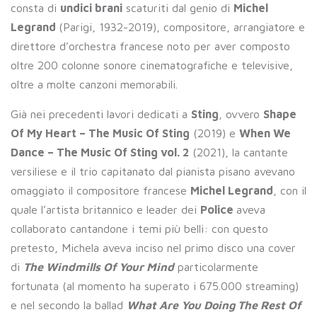
consta di
undici brani
scaturiti dal genio di
Michel
Legrand
(Parigi, 1932-2019), compositore, arrangiatore e
direttore d’orchestra francese noto per aver composto
oltre 200 colonne sonore cinematografiche e televisive,
oltre a molte canzoni memorabili.
Già nei precedenti lavori dedicati a
Sting
, ovvero
Shape
Of My Heart – The Music Of Sting
(2019) e
When We
Dance – The Music Of Sting vol. 2
(2021), la cantante
versiliese e il trio capitanato dal pianista pisano avevano
omaggiato il compositore francese
Michel Legrand
, con il
quale l’artista britannico e leader dei
Police
aveva
collaborato cantandone i temi più belli: con questo
pretesto, Michela aveva inciso nel primo disco una cover
di
The Windmills Of Your Mind
particolarmente
fortunata (al momento ha superato i 675.000 streaming)
e nel secondo la ballad
What Are You Doing The Rest Of