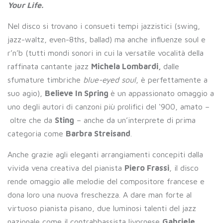
Your Life.
Nel disco si trovano i consueti tempi jazzistici (swing,
jazz-waltz, even-8ths, ballad) ma anche influenze soul e
r’n’b (tutti mondi sonori in cui la versatile vocalità della
raffinata cantante jazz
Michela Lombardi,
dalle
sfumature timbriche
blue-eyed soul
, è perfettamente a
suo agio),
Believe In Spring
è un appassionato omaggio a
uno degli autori di canzoni più prolifici del ‘900, amato –
oltre che da
Sting
– anche da un’interprete di prima
categoria come
Barbra Streisand
.
Anche grazie agli eleganti arrangiamenti concepiti dalla
vivida vena creativa del pianista
Piero Frassi
, il disco
rende omaggio alle melodie del compositore francese e
dona loro una nuova freschezza. A dare man forte al
virtuoso pianista pisano, due luminosi talenti del jazz
nazionale come il contrabbassista livornese
Gabriele