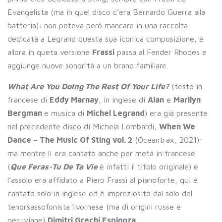
Evangelista (ma in quel disco c’era Bernardo Guerra alla
batteria): non poteva però mancare in una raccolta
dedicata a Legrand questa sua iconica composizione, e
allora in queta versione
Frassi
passa al Fender Rhodes e
aggiunge nuove sonorità a un brano familiare.
What Are You Doing The Rest Of Your Life?
(testo in
francese di
Eddy Marnay
, in inglese di
Alan
e
Marilyn
Bergman
e musica di
Michel Legrand
) era già presente
nel precedente disco di Michela Lombardi,
When We
Dance – The Music Of Sting vol. 2
(Oceantrax, 2021):
ma mentre lì era cantato anche per metà in francese
(
Que Feras-Tu De Ta Vie
è infatti il titolo originale) e
l’assolo era affidato a Piero Frassi al pianoforte, qui è
cantato solo in inglese ed è impreziosito dal solo del
tenorsassofonista livornese (ma di origini russe e
peruviane)
Dimitri Grechi Espinoza
.