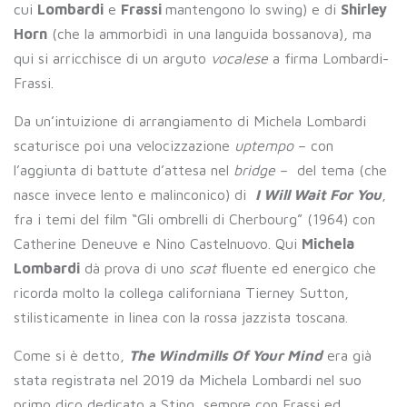
cui
Lombardi
e
Frassi
mantengono lo swing) e di
Shirley
Horn
(che la ammorbidì in una languida bossanova), ma
qui si arricchisce di un arguto
vocalese
a firma Lombardi-
Frassi.
Da un’intuizione di arrangiamento di Michela Lombardi
scaturisce poi una velocizzazione
uptempo
– con
l’aggiunta di battute d’attesa nel
bridge
– del tema (che
nasce invece lento e malinconico) di
I Will Wait For You
,
fra i temi del film “Gli ombrelli di Cherbourg” (1964) con
Catherine Deneuve e Nino Castelnuovo. Qui
Michela
Lombardi
dà prova di uno
scat
fluente ed energico che
ricorda molto la collega californiana Tierney Sutton,
stilisticamente in linea con la rossa jazzista toscana.
Come si è detto,
The Windmills Of Your Mind
era già
stata registrata nel 2019 da Michela Lombardi nel suo
primo dico dedicato a Sting, sempre con Frassi ed