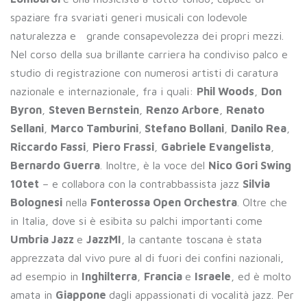
spaziare fra svariati generi musicali con lodevole
naturalezza e grande consapevolezza dei propri mezzi.
Nel corso della sua brillante carriera ha condiviso palco e
studio di registrazione con numerosi artisti di caratura
nazionale e internazionale, fra i quali:
Phil Woods
,
Don
Byron
,
Steven Bernstein
,
Renzo Arbore
,
Renato
Sellani
,
Marco Tamburini
,
Stefano Bollani
,
Danilo Rea
,
Riccardo Fassi
,
Piero Frassi
,
Gabriele Evangelista
,
Bernardo Guerra
. Inoltre, è la voce del
Nico Gori Swing
10tet
– e collabora con la contrabbassista jazz
Silvia
Bolognesi
nella
Fonterossa Open Orchestra
. Oltre che
in Italia, dove si è esibita su palchi importanti come
Umbria Jazz
e
JazzMI
, la cantante toscana è stata
apprezzata dal vivo pure al di fuori dei confini nazionali,
ad esempio in
Inghilterra
,
Francia
e
Israele
, ed è molto
amata in
Giappone
dagli appassionati di vocalità jazz. Per