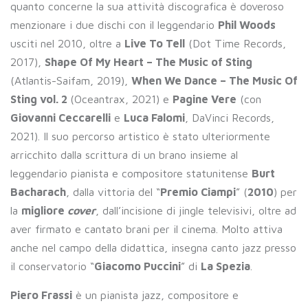
quanto concerne la sua attività discografica è doveroso
menzionare i due dischi con il leggendario
Phil Woods
usciti nel 2010, oltre a
Live To Tell
(Dot Time Records,
2017),
Shape Of My Heart – The Music of Sting
(Atlantis-Saifam, 2019),
When We Dance – The Music Of
Sting vol. 2
(Oceantrax, 2021) e
Pagine Vere
(con
Giovanni Ceccarelli
e
Luca Falomi
, DaVinci Records,
2021). Il suo percorso artistico è stato ulteriormente
arricchito dalla scrittura di un brano insieme al
leggendario pianista e compositore statunitense
Burt
Bacharach
, dalla vittoria del “
Premio Ciampi
” (
2010
) per
la
migliore
cover
, dall’incisione di jingle televisivi, oltre ad
aver firmato e cantato brani per il cinema. Molto attiva
anche nel campo della didattica, insegna canto jazz presso
il conservatorio “
Giacomo Puccini
” di
La Spezia
.
Piero Frassi
è un pianista jazz, compositore e