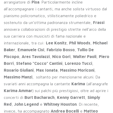
arrangiatore di
Pisa
. Particolarmente incline
all’accompagnare i cantanti, ma anche solista virtuoso dal
pianismo policromatico, stilisticamente poliedrico e
sostenuto da un’ottima padronanza strumentale,
Frassi
annovera collaborazioni di prestigio strette nell’arco della
sua carriera con musicisti di fama nazionale e
internazionale, tra cui:
Lee Konitz
,
Phil Woods
,
Michael
Baker
,
Emanuele Cisi
,
Fabrizio Bosso
,
Tullio De
Piscopo
,
Ares Tavolazzi
,
Nico Gori
,
Walter Paoli
,
Piero
Borri
,
Stefano “Cocco” Cantini
,
Lorenzo Tucci
,
Rosario Giuliani
,
Max Ionata
,
Massimo Moriconi
,
Massimo Manzi
, soltanto per menzionarne alcuni. Da
svariati anni accompagna la cantante
Karima
(all’anagrafe
Karima Ammar
) sui palchi più prestigiosi, oltre ad aprire i
concerti di
Burt Bacharach
,
Kenny Garrett
,
Simply
Red
,
John Legend
e
Whitney Houston
. Di recente,
invece, ha accompagnato
Andrea Bocelli
e
Matteo