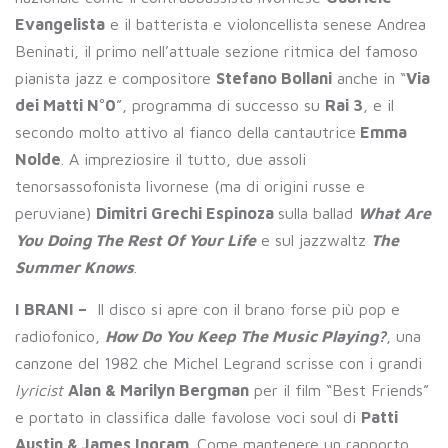
Evangelista
e il batterista e violoncellista senese Andrea
Beninati, il primo nell’attuale sezione ritmica del famoso
pianista jazz e compositore
Stefano Bollani
anche in “
Via
dei Matti N°0
”, programma di successo su
Rai 3
, e il
secondo molto attivo al fianco della cantautrice
Emma
Nolde
. A impreziosire il tutto, due assoli
tenorsassofonista livornese (ma di origini russe e
peruviane)
Dimitri Grechi Espinoza
sulla ballad
What Are
You Doing The Rest Of Your Life
e sul jazzwaltz
The
Summer Knows
.
I BRANI –
Il disco si apre con il brano forse più pop e
radiofonico,
How Do You Keep The Music Playing?
, una
canzone del 1982 che Michel Legrand scrisse con i grandi
lyricist
Alan & Marilyn Bergman
per il film “Best Friends”
e portato in classifica dalle favolose voci soul di
Patti
Austin & James Ingram
. Come mantenere un rapporto