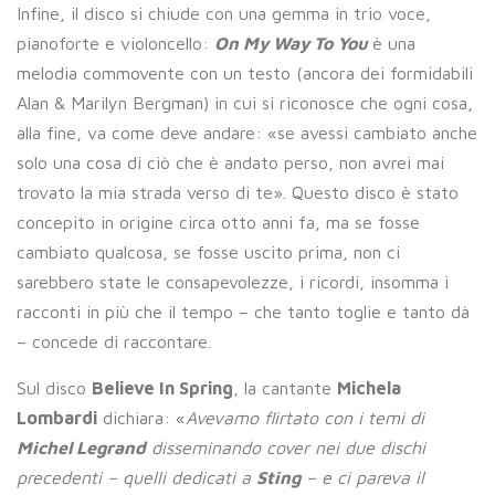
Infine, il disco si chiude con una gemma in trio voce,
pianoforte e violoncello:
On My Way To You
è una
melodia commovente con un testo (ancora dei formidabili
Alan & Marilyn Bergman) in cui si riconosce che ogni cosa,
alla fine, va come deve andare: «se avessi cambiato anche
solo una cosa di ciò che è andato perso, non avrei mai
trovato la mia strada verso di te». Questo disco è stato
concepito in origine circa otto anni fa, ma se fosse
cambiato qualcosa, se fosse uscito prima, non ci
sarebbero state le consapevolezze, i ricordi, insomma i
racconti in più che il tempo – che tanto toglie e tanto dà
– concede di raccontare.
Sul disco
Believe In Spring
, la cantante
Michela
Lombardi
dichiara: «
Avevamo flirtato con i temi di
Michel Legrand
disseminando cover nei due dischi
precedenti – quelli dedicati a
Sting
– e ci pareva il