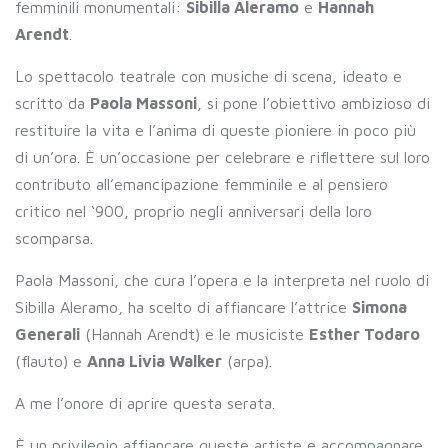
femminili monumentali:
Sibilla Aleramo
e
Hannah
Arendt
.
Lo spettacolo teatrale con musiche di scena, ideato e
scritto da
Paola Massoni
, si pone l’obiettivo ambizioso di
restituire la vita e l’anima di queste pioniere in poco più
di un’ora. È un’occasione per celebrare e riflettere sul loro
contributo all’emancipazione femminile e al pensiero
critico nel ‘900, proprio negli anniversari della loro
scomparsa.
Paola Massoni, che cura l’opera e la interpreta nel ruolo di
Sibilla Aleramo, ha scelto di affiancare l’attrice
Simona
Generali
(Hannah Arendt) e le musiciste
Esther Todaro
(flauto) e
Anna Livia Walker
(arpa).
A me l’onore di aprire questa serata.
È un privilegio affiancare queste artiste e accompagnare