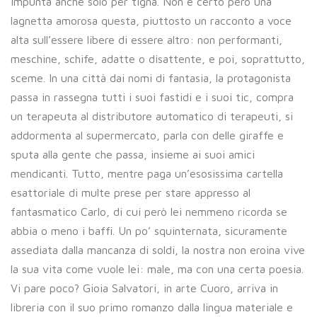
impunta anche solo per tigna. Non è certo però una
lagnetta amorosa questa, piuttosto un racconto a voce
alta sull’essere libere di essere altro: non performanti,
meschine, schife, adatte o disattente, e poi, soprattutto,
sceme. In una città dai nomi di fantasia, la protagonista
passa in rassegna tutti i suoi fastidi e i suoi tic, compra
un terapeuta al distributore automatico di terapeuti, si
addormenta al supermercato, parla con delle giraffe e
sputa alla gente che passa, insieme ai suoi amici
mendicanti. Tutto, mentre paga un’esosissima cartella
esattoriale di multe prese per stare appresso al
fantasmatico Carlo, di cui però lei nemmeno ricorda se
abbia o meno i baffi. Un po’ squinternata, sicuramente
assediata dalla mancanza di soldi, la nostra non eroina vive
la sua vita come vuole lei: male, ma con una certa poesia.
Vi pare poco? Gioia Salvatori, in arte Cuoro, arriva in
libreria con il suo primo romanzo dalla lingua materiale e