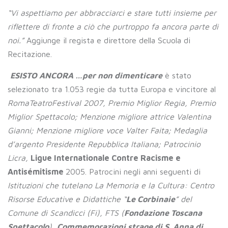
“Vi aspettiamo per abbracciarci e stare tutti insieme per
riflettere di fronte a ciò che purtroppo fa ancora parte di
noi.”
Aggiunge il regista e direttore della Scuola di
Recitazione.
ESISTO ANCORA …per non dimenticare
è stato
selezionato tra 1.053 regie da tutta Europa e vincitore al
RomaTeatroFestival 2007, Premio Miglior Regia, Premio
Miglior Spettacolo; Menzione migliore attrice Valentina
Gianni; Menzione migliore voce Valter Faita; Medaglia
d’argento Presidente Repubblica Italiana; Patrocinio
Licra,
Ligue Internationale Contre Racisme e
Antisémitisme
2005. Patrocini negli anni seguenti di
I
stituzioni che tutelano La Memoria e la Cultura: Centro
Risorse Educative e Didattiche “
Le Corbinaie
” del
Comune di Scandicci (Fi), FTS (
Fondazione Toscana
Spettacolo
),
Commemorazioni strage di S. Anna di