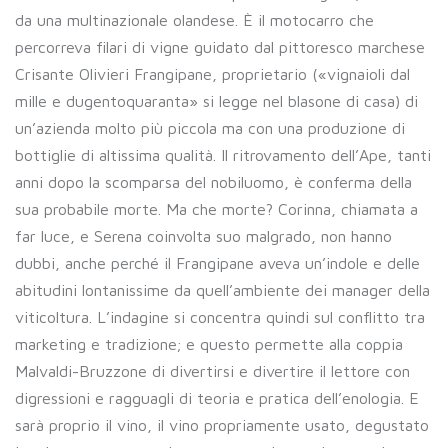
da una multinazionale olandese. È il motocarro che
percorreva filari di vigne guidato dal pittoresco marchese
Crisante Olivieri Frangipane, proprietario («vignaioli dal
mille e dugentoquaranta» si legge nel blasone di casa) di
un’azienda molto più piccola ma con una produzione di
bottiglie di altissima qualità. Il ritrovamento dell’Ape, tanti
anni dopo la scomparsa del nobiluomo, è conferma della
sua probabile morte. Ma che morte? Corinna, chiamata a
far luce, e Serena coinvolta suo malgrado, non hanno
dubbi, anche perché il Frangipane aveva un’indole e delle
abitudini lontanissime da quell’ambiente dei manager della
viticoltura. L’indagine si concentra quindi sul conflitto tra
marketing e tradizione; e questo permette alla coppia
Malvaldi-Bruzzone di divertirsi e divertire il lettore con
digressioni e ragguagli di teoria e pratica dell’enologia. E
sarà proprio il vino, il vino propriamente usato, degustato