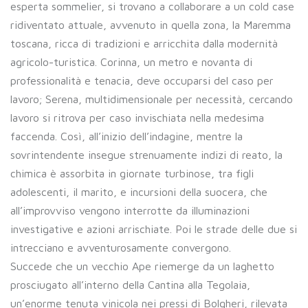
esperta sommelier, si trovano a collaborare a un cold case
ridiventato attuale, avvenuto in quella zona, la Maremma
toscana, ricca di tradizioni e arricchita dalla modernità
agricolo-turistica. Corinna, un metro e novanta di
professionalità e tenacia, deve occuparsi del caso per
lavoro; Serena, multidimensionale per necessità, cercando
lavoro si ritrova per caso invischiata nella medesima
faccenda. Così, all’inizio dell’indagine, mentre la
sovrintendente insegue strenuamente indizi di reato, la
chimica è assorbita in giornate turbinose, tra figli
adolescenti, il marito, e incursioni della suocera, che
all’improvviso vengono interrotte da illuminazioni
investigative e azioni arrischiate. Poi le strade delle due si
intrecciano e avventurosamente convergono.
Succede che un vecchio Ape riemerge da un laghetto
prosciugato all’interno della Cantina alla Tegolaia,
un’enorme tenuta vinicola nei pressi di Bolgheri, rilevata