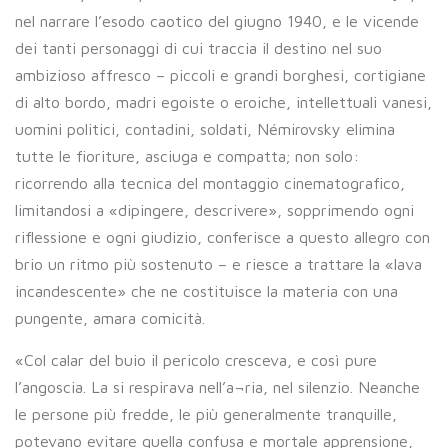
nel narrare l’esodo caotico del giugno 1940, e le vicende
dei tanti personaggi di cui traccia il destino nel suo
ambizioso affresco – piccoli e grandi borghesi, cortigiane
di alto bordo, madri egoiste o eroiche, intellettuali vanesi,
uomini politici, contadini, soldati, Némirovsky elimina
tutte le fioriture, asciuga e compatta; non solo:
ricorrendo alla tecnica del montaggio cinematografico,
limitandosi a «dipingere, descrivere», sopprimendo ogni
riflessione e ogni giudizio, conferisce a questo allegro con
brio un ritmo più sostenuto – e riesce a trattare la «lava
incandescente» che ne costituisce la materia con una
pungente, amara comicità.
«Col calar del buio il pericolo cresceva, e così pure
l’angoscia. La si respirava nell’a¬ria, nel silenzio. Neanche
le persone più fredde, le più generalmente tranquille,
potevano evitare quella confusa e mortale apprensione,