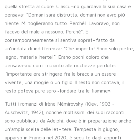
quella stretta al cuore. Ciascu¬no guardava la sua casa e
pensava: “Domani sarà distrutta, domani non avrò più
niente. Mi toglieranno tutto. Perché| Lavoravo, non
facevo del male a nessuno. Perché”. E
contemporaneamente si sentiva sopraf¬fatto da
un’ondata di indifferenza: “Che importa! Sono solo pietre,
legno, materia inerte!”. Erano pochi coloro che
pensava¬no con rimpianto alle ricchezze perdute:
l’importante era stringere fra le braccia un essere
vivente, una moglie o un figlio. Il resto non contava, il
resto poteva pure spro¬fondare tra le fiamme».
Tutti i romanzi di Irène Némirovsky (Kiev, 1903 -
Auschwitz, 1942), nonché moltissimi dei suoi racconti,
sono pubblicati da Adelphi, dove è in preparazione anche
un’ampia scelta delle let¬tere. Tempesta in giugno,
apparso in Francia nel 2020, è seguito dagli appunti