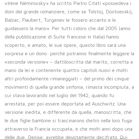
«Irène Némirovsky» ha scritto Pietro Citati «possedeva i
doni del grande romanziere, come se Tolstoj, Dostoevskij,
Balzac, Flaubert, Turgenev le fossero accanto e le
guidassero la mano». Per tutti coloro che dal 2005 (anno
della pubblicazione di Suite francese in Italia) hanno
scoperto, e amato, le sue opere, questo libro sarà una
sorpresa e un dono: perché potranno finalmente leggere la
«seconda versione» – dattiloscritta dal marito, corretta a
mano da lei e contenente quattro capitoli nuovi e molti
altri profondamente rimaneggiati – del primo dei cinque
movimenti di quella grande sinfonia, rimasta incompiuta, a
cui stava lavorando nel luglio del 1942, quando fu
arrestata, per poi essere deportata ad Auschwitz. Una
versione inedita, e differente da quella, manoscritta, che
le due figlie bambine si trascinarono dietro nella loro fuga
attraverso la Francia occupata, e che molti anni dopo una
delle due, Denise, avrebbe devotamente decifrato. Qui,