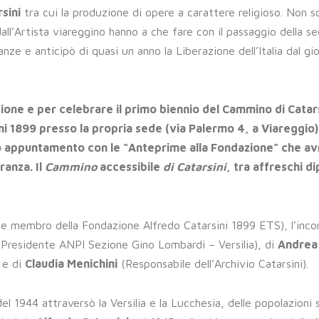
sini
tra cui la produzione di opere a carattere religioso. Non s
all’Artista viareggino hanno a che fare con il passaggio della s
nze e anticipò di quasi un anno la Liberazione dell’Italia dal gi
zione e per celebrare il primo biennio del Cammino di Catars
ni 1899 presso la propria sede (via Palermo 4, a Viareggio)
ovo appuntamento con le “Anteprime alla Fondazione” che av
ranza. Il
Cammino
accessibile
di Catarsini
, tra affreschi di
e e membro della Fondazione Alfredo Catarsini 1899 ETS), l’inco
Presidente ANPI Sezione Gino Lombardi – Versilia), di
Andrea
 e di
Claudia Menichini
(Responsabile dell’Archivio Catarsini).
 del 1944 attraversò la Versilia e la Lucchesia, delle popolazioni s