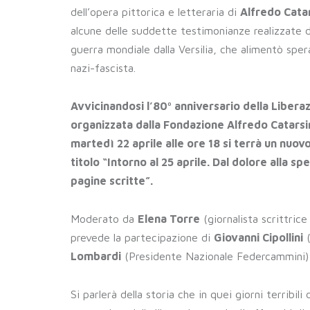
dell’opera pittorica e letteraria di
Alfredo Catar
alcune delle suddette testimonianze realizzate d
guerra mondiale dalla Versilia, che alimentò spera
nazi-fascista.
Avvicinandosi l’80º anniversario della Libera
organizzata dalla Fondazione Alfredo Catarsi
martedì 22 aprile alle ore 18 si terrà un nu
titolo “Intorno al 25 aprile. Dal dolore alla spe
pagine scritte”.
Moderato da
Elena Torre
(giornalista scrittric
prevede la partecipazione di
Giovanni Cipollini
(
Lombardi
(Presidente Nazionale Federcammini)
Si parlerà della storia che in quei giorni terribili