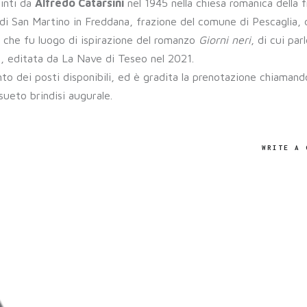
pinti da
Alfredo Catarsini
nel 1945 nella chiesa romanica della 
 di San Martino in Freddana, frazione del comune di Pescaglia, 
e che fu luogo di ispirazione del romanzo
Giorni neri
, di cui parl
e, editata da La Nave di Teseo nel 2021.
o dei posti disponibili, ed è gradita la prenotazione chiamando
ueto brindisi augurale.
WRITE A 