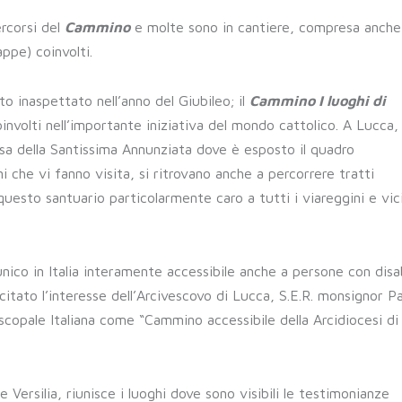
ercorsi del
Cammino
e molte sono in cantiere, compresa anche
ppe) coinvolti.
to inaspettato nell’anno del Giubileo; il
Cammino I luoghi di
coinvolti nell’importante iniziativa del mondo cattolico. A Lucca, 
esa della Santissima Annunziata dove è esposto il quadro
ni che vi fanno visita, si ritrovano anche a percorrere tratti
questo santuario particolarmente caro a tutti i viareggini e vici
unico in Italia interamente accessibile anche a persone con disab
citato l’interesse dell’Arcivescovo di Lucca, S.E.R. monsignor P
iscopale Italiana come “Cammino accessibile della Arcidiocesi d
 Versilia, riunisce i luoghi dove sono visibili le testimonianze