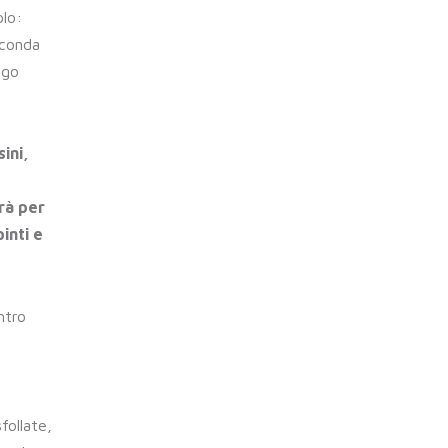
olo:
econda
ogo
ini,
rà per
pinti e
ntro
follate,