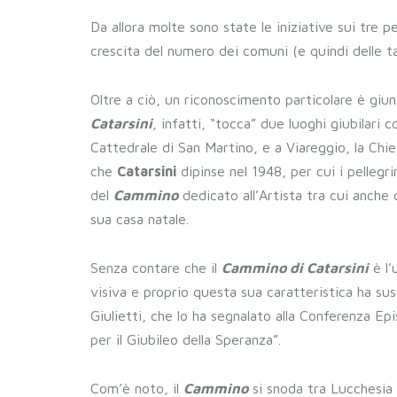
Da allora molte sono state le iniziative sui tre p
crescita del numero dei comuni (e quindi delle ta
Oltre a ciò, un riconoscimento particolare è giun
Catarsini
, infatti, “tocca” due luoghi giubilari 
Cattedrale di San Martino, e a Viareggio, la Chi
che
Catarsini
dipinse nel 1948, per cui i pellegri
del
Cammino
dedicato all’Artista tra cui anche 
sua casa natale.
Senza contare che il
Cammino di Catarsini
è l’
visiva e proprio questa sua caratteristica ha sus
Giulietti, che lo ha segnalato alla Conferenza Ep
per il Giubileo della Speranza”.
Com’è noto, il
Cammino
si snoda tra Lucchesia e