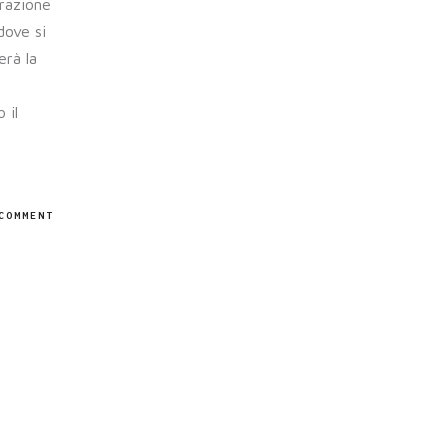
frazione
dove si
erà la
 il
COMMENT