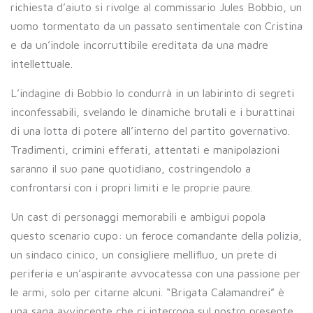
richiesta d’aiuto si rivolge al commissario Jules Bobbio, un
uomo tormentato da un passato sentimentale con Cristina
e da un’indole incorruttibile ereditata da una madre
intellettuale.
L’indagine di Bobbio lo condurrà in un labirinto di segreti
inconfessabili, svelando le dinamiche brutali e i burattinai
di una lotta di potere all’interno del partito governativo.
Tradimenti, crimini efferati, attentati e manipolazioni
saranno il suo pane quotidiano, costringendolo a
confrontarsi con i propri limiti e le proprie paure.
Un cast di personaggi memorabili e ambigui popola
questo scenario cupo: un feroce comandante della polizia,
un sindaco cinico, un consigliere mellifluo, un prete di
periferia e un’aspirante avvocatessa con una passione per
le armi, solo per citarne alcuni. “Brigata Calamandrei” è
una saga avvincente che ci interroga sul nostro presente