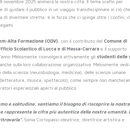
al 9 novembre 2025 animerà la nostra città. Il tema scelto per
di guidare il pubblico in un viaggio transdisciplinare in ciò c
a di diventare stretta: è la forza che ci spinge oltre i confini, 
 legami.
m-Alta Formazione (ODV)
, con il contributo del
Comune di
Ufficio Scolastico di Lucca e di Massa-Carrara
e il supporto
t’anno Mèlosmente coinvolgerà attivamente gli
studenti delle
anche sulla loro collaborazione organizzativa. Mèlosmente vedr
si della scienza (neurobiologia, medicina), delle scienze umane
rti (letteratura, musica, spettacolo); come sempre non manchera
atori esperienziali aperti al pubblico.
o e solitudine, sentiamo il bisogno di riscoprire la nostra
e rappresenta la cifra più autentica della nostra umanità. 
itrovarla”.
Sonia Cortopassi-ideatrice, direttrice artistica e