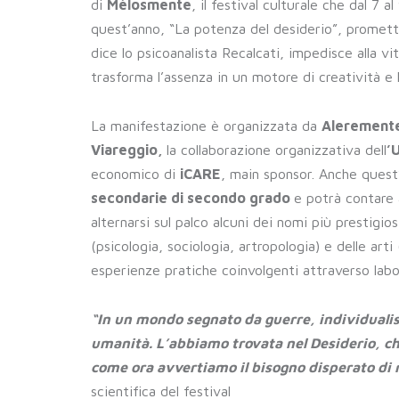
di
Mèlosmente
, il festival culturale che dal 7 
quest’anno, “La potenza del desiderio”, promette 
dice lo psicoanalista Recalcati, impedisce alla vit
trasforma l’assenza in un motore di creatività e
La manifestazione è organizzata da
Aleremente
Viareggio,
la collaborazione organizzativa dell
’
economico di
iCARE
, main sponsor. Anche ques
secondarie di secondo grado
e potrà contare 
alternarsi sul palco alcuni dei nomi più prestigio
(psicologia, sociologia, artropologia) e delle a
esperienze pratiche coinvolgenti attraverso labor
“In un mondo segnato da guerre, individualism
umanità. L’abbiamo trovata nel Desiderio, ch
come ora avvertiamo il bisogno disperato di r
scientifica del festival