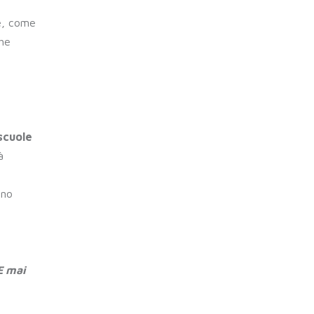
he, come
che
 scuole
à
nno
E mai