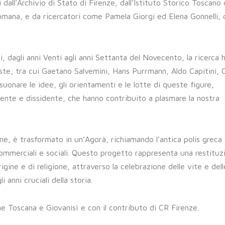
ll’Archivio di Stato di Firenze, dall’Istituto Storico Toscano 
mana, e da ricercatori come Pamela Giorgi ed Elena Gonnelli, o
i, dagli anni Venti agli anni Settanta del Novecento, la ricerca 
ste, tra cui Gaetano Salvemini, Hans Purrmann, Aldo Capitini, 
suonare le idee, gli orientamenti e le lotte di queste figure,
ente e dissidente, che hanno contribuito a plasmare la nostra
one, è trasformato in un’Agorà, richiamando l’antica polis grec
, commerciali e sociali. Questo progetto rappresenta una restituz
origine e di religione, attraverso la celebrazione delle vite e del
 anni cruciali della storia.
ne Toscana e Giovanisì e con il contributo di CR Firenze.