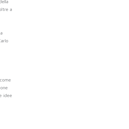
della
ltre a
ha
Carlo
a come
ione
le idee