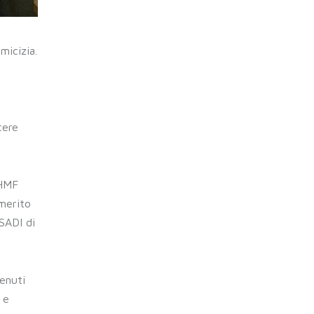
micizia.
cere
BHMF
 merito
SADI di
tenuti
 e