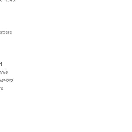
erdere
i
rile
 lavoro
re