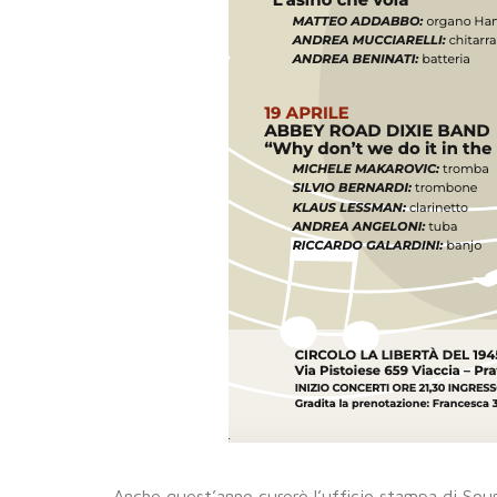
Anche quest’anno curerò l’ufficio stampa di Sou