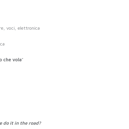
e, voci, elettronica
ica
o che vola
”
do it in the road?