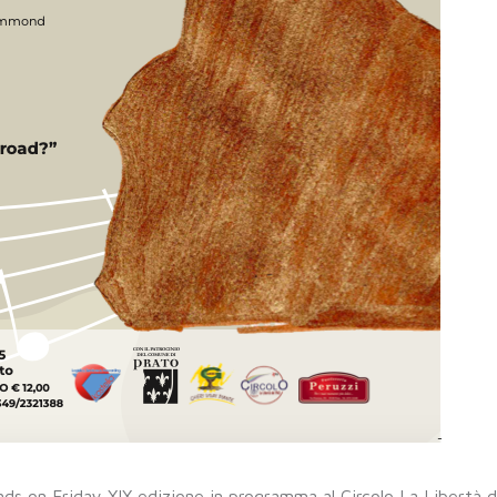
nds on Friday XIX edizione in programma al Circolo La Libertà 