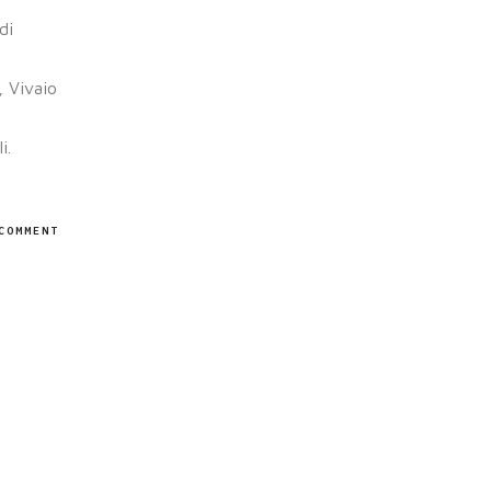
di
, Vivaio
i.
COMMENT