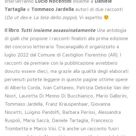
Interverranno
Lucio Nocentini
insieme a
Daniele
Tartaglia
e
Tommaso Jardella
autori di due racconti
(
Do ut des
e
La tela dello zoppo
). Vi aspetto
Il libro
Tutti insieme assassinatamente
Una antologia
di gialli che propone i racconti finalisti alla prima edizione
del concorso letterario Toscanagiallo.it organizzato a
luglio 2022 dal Comune di Castiglion Fiorentino (AR). I
racconti da premiare con la pubblicazione avrebbero
dovuto essere dieci, ma grazie alla qualità degli elaborati
pervenuti potete leggere in queste pagine ottime opere
di Alberto Corda, Ivan Cattaneo, Patrizia Debicke Van der
Noot, Lauretta Di Menno Di Bucchianico, Mario Gallorini,
Tommaso Jardella, Franz Krauspenhaar, Giovanna
Nocetti, Luigino Pandolfi, Barbara Perissi, Alessandra
Ruspoli, Maria Saccà, Daniele Tartaglia, Francesco
Trombetta e Marco Visi. C’è anche un racconto fuori